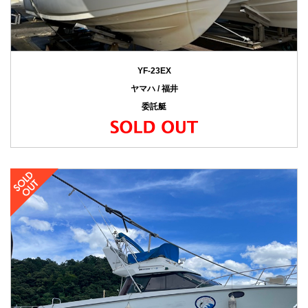
YF-23EX
ヤマハ / 福井
委託艇