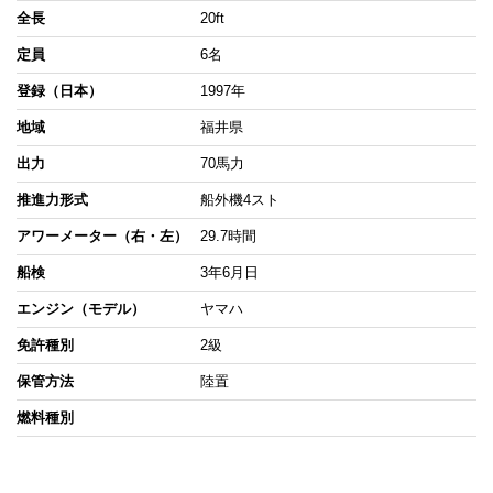
全長
20ft
定員
6名
登録（日本）
1997年
地域
福井県
出力
70馬力
推進力形式
船外機4スト
アワーメーター（右・左）
29.7時間
船検
3年6月日
エンジン（モデル）
ヤマハ
免許種別
2級
保管方法
陸置
燃料種別