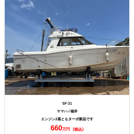
SF-31
ヤマハ / 福井
エンジン2基ともターボ新品です
660
万円