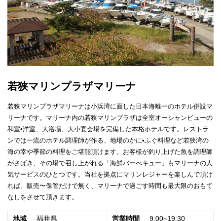
若狭マリンプラザマリーナ
若狭マリンプラザマリーナは小浜湾に面した日本海唯一のホテル併設マ
リーナです。マリーナ内の若狭マリンプラザは全室オーシャンビューの
和室•洋室、大浴場、大小宴会場を完備した本格ホテルです。レストラ
ンでは一流のホテル調理師が作る、地場のかに•ふぐ料理など若狭湾の
海の幸や季節の料理をご堪能頂けます。お客様が釣り上げた魚を調理師
がさばき、その場で召し上がれる「海鮮バーべキュー」もマリーナの人
気サービスのひとつです。当社を拠点にマリンレジャーを楽しんで頂け
れば、販売〜保管だけで無く、マリーナで過ごす時間も最大限のおもて
なしをさせて頂きます。
地域
福井県
営業時間
9:00~19:30