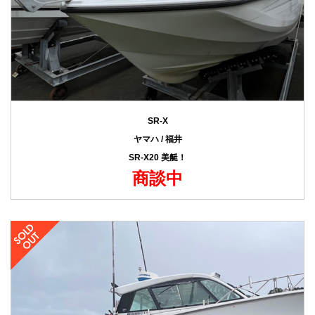
SR-X
ヤマハ / 福井
SR-X20 美艇！
商談中