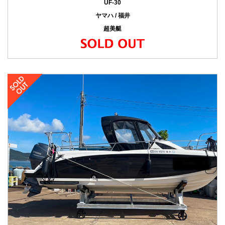
UF-30
ヤマハ / 福井
超美艇